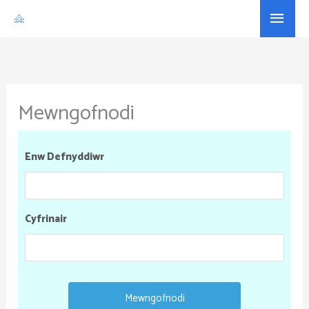
Skip
Main
to
Menu
content
Mewngofnodi
Enw Defnyddiwr
Cyfrinair