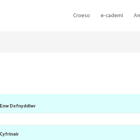
Croeso
e-cademi
Am
Enw Defnyddiwr
Cyfrinair